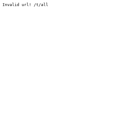
Invalid url! /t/all